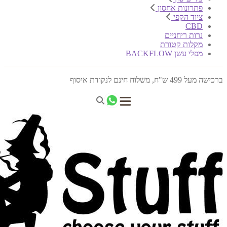
פתרונות אחסון
ציוד הקפי
CBD
נרות ריחניים
מקלות קטורת
מפלי עשן BACKFLOW
ברכישה מעל 499 ש"ח, משלוח חינם לנקודת איסוף