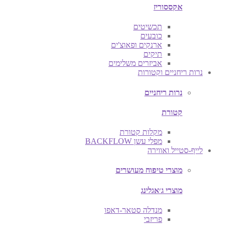
אקססוריז
תכשיטים
כובעים
ארנקים ופאוצ'ים
תיקים
אביזרים משלימים
נרות ריחניים וקטורות
נרות ריחניים
קטורת
מקלות קטורת
מפלי עשן BACKFLOW
לייף-סטייל ואווירה
מוצרי טיפוח מעושרים
מוצרי ג׳אגלינג
מנדלה סטאר-דאפו
פריזבי