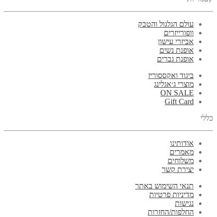
עולם הגלגול והטבק
וופורייזרים
אביזרי עישון
אופנת נשים
אופנת גברים
ביגוד ואקססוריז
מוצרי ג׳אגלינג
ON SALE
Gift Card
כללי
אודותינו
מאמרים
משלוחים
יצירת קשר
תנאי השימוש באתר
מדיניות פרטיות
נגישות
החלפות/החזרות