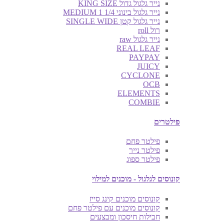
נייר גלגול גדול KING SIZE
נייר גלגול בינוני MEDIUM 1 1/4
נייר גלגול קטן SINGLE WIDE
רול roll
נייר גלגול raw
REAL LEAF
PAYPAY
JUICY
CYCLONE
OCB
ELEMENTS
COMBIE
פילטרים
פילטר פחם
פילטר נייר
פילטר ספוג
קונוסים לגלגול - מוכנים למילוי
קונוסים מוכנים קינג סייז
קונוסים מוכנים עם פילטר פחם
חבילות חיסכון ומבצעים