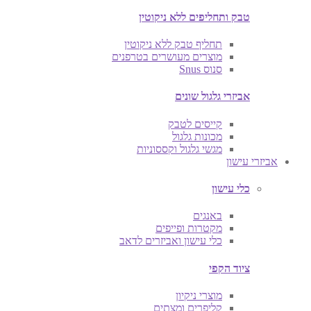
טבק ותחליפים ללא ניקוטין
תחליף טבק ללא ניקוטין
מוצרים מעושרים בטרפנים
סנוס Snus
אביזרי גלגול שונים
קייסים לטבק
מכונות גלגול
מגשי גלגול וקססוניות
אביזרי עישון
כלי עישון
באנגים
מקטרות ופייפים
כלי עישון ואביזרים לדאב
ציוד הקפי
מוצרי ניקיון
קליפרים ומצתים