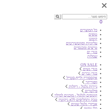
0
כל המוצרים
טופים
קימונו
עליוניות וסווטשירטים
טייצים ומכנסיים
בגדי ים
שמלות
ON SALE
בגדי נשים
בגדי גברים
אקססוריז ולייף-סטייל
וופורייזר
ניירות גלגול - ריזלות
פילטרים
קונוסים לגלגול - מוכנים למילוי
טבק ותחליפים ללא ניקוטין
אביזרי גלגול שונים
כלי עישון