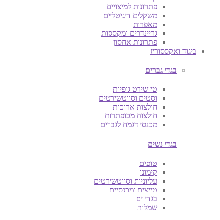
פתרונות למיצויים
משקלים דיגיטליים
מאפרות
גריינדרים ומקססות
פתרונות אחסון
ביגוד ואקססוריז
בגדי גברים
טי שירט גופיות
וסטים וסווטשירטים
חולצות ארוכות
חולצות מכופתרות
מכנסי דגמח לגברים
בגדי נשים
טופים
קימונו
עליוניות וסווטשירטים
טייצים ומכנסיים
בגדי ים
שמלות