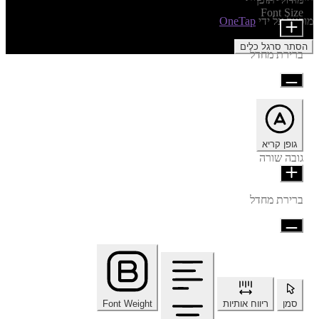
Font Size
מופעל על ידי
OneTap
הסתר סרגל כלים
ברירת מחדל
גופן קריא
גובה שורה
ברירת מחדל
סמן
ריווח אותיות
Font Weight