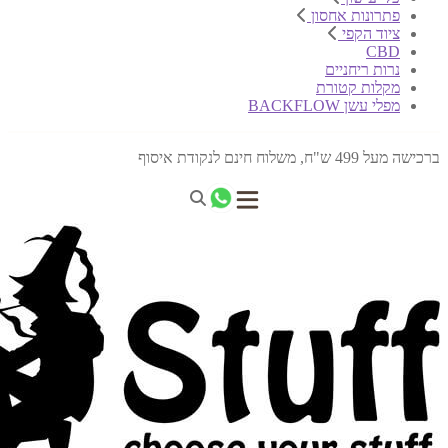
פתרונות אחסון
ציוד הקפי
CBD
נרות ריחניים
מקלות קטורת
מפלי עשן BACKFLOW
ברכישה מעל 499 ש"ח, משלוח חינם לנקודת איסוף