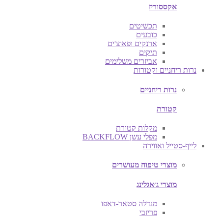
אקססוריז
תכשיטים
כובעים
ארנקים ופאוצ'ים
תיקים
אביזרים משלימים
נרות ריחניים וקטורות
נרות ריחניים
קטורת
מקלות קטורת
מפלי עשן BACKFLOW
לייף-סטייל ואווירה
מוצרי טיפוח מעושרים
מוצרי ג׳אגלינג
מנדלה סטאר-דאפו
פריזבי