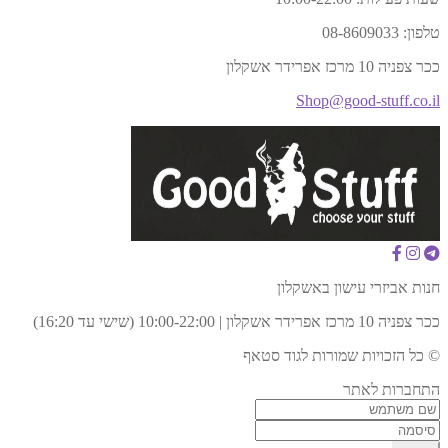
טלפון:
08-8609033
ככר צפניה 10 מרכז אפרידר אשקלון
Shop@good-stuff.co.il
חנות אביזרי עישון באשקלון
ככר צפניה 10 מרכז אפרידר אשקלון | 10:00-22:00 (שישי עד 16:20)
© כל הזכויות שמורות לגוד סטאף
התחברות לאתר