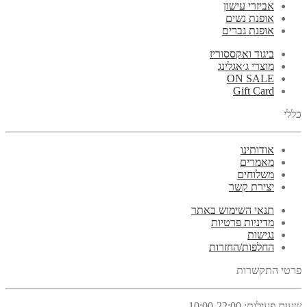
אביזרי עישון
אופנת נשים
אופנת גברים
ביגוד ואקססוריז
מוצרי ג׳אגלינג
ON SALE
Gift Card
כללי
אודותינו
מאמרים
משלוחים
יצירת קשר
תנאי השימוש באתר
מדיניות פרטיות
נגישות
החלפות/החזרות
פרטי התקשרות
שעות פעילות:
10:00-22:00