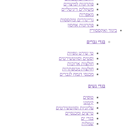
פתרונות למיצויים
משקלים דיגיטליים
מאפרות
גריינדרים ומקססות
פתרונות אחסון
ביגוד ואקססוריז
בגדי גברים
טי שירט גופיות
וסטים וסווטשירטים
חולצות ארוכות
חולצות מכופתרות
מכנסי דגמח לגברים
בגדי נשים
טופים
קימונו
עליוניות וסווטשירטים
טייצים ומכנסיים
בגדי ים
שמלות