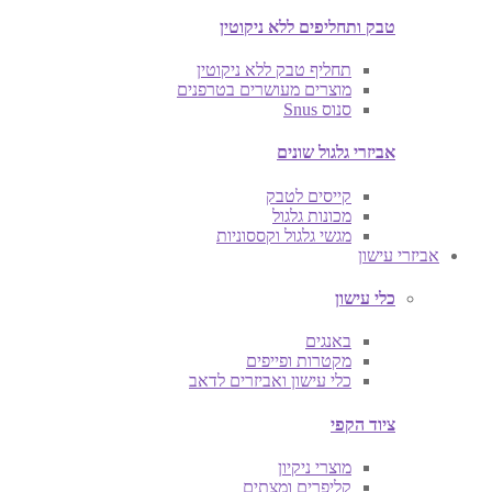
טבק ותחליפים ללא ניקוטין
תחליף טבק ללא ניקוטין
מוצרים מעושרים בטרפנים
סנוס Snus
אביזרי גלגול שונים
קייסים לטבק
מכונות גלגול
מגשי גלגול וקססוניות
אביזרי עישון
כלי עישון
באנגים
מקטרות ופייפים
כלי עישון ואביזרים לדאב
ציוד הקפי
מוצרי ניקיון
קליפרים ומצתים