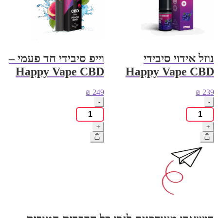
נוזל אידוי סיבידי
וייפ סיבידי חד פעמי –
Happy Vape CBD
Happy Vape CBD
₪
249
₪
239
-
-
כמות
כמות
של
של
+
+
נוזל
וייפ
אידוי
סיבידי
סיבידי
חד
Happy
פעמי
-
Vape
Happy
CBD
Vape
CBD