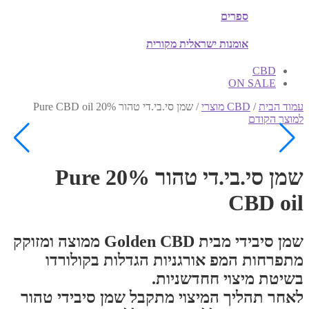
ספרים
אומנות ישראלית מקורית
CBD
ON SALE
עמוד הבית
/
CBD מוצרי
/
שמן סי.בי.די טהור 20% Pure CBD oil
למוצר הקודם
שמן סי.בי.די טהור 20% Pure
CBD oil
שמן סיבידי מבית Golden CBD ממוצה ומזוקק
מתפרחות המפ אורגניות הגדלות בקולורדו
בשיטת מיצוי חחדשניות.
לאחר תהליך המיצוי מתקבל שמן סיבידי טהור