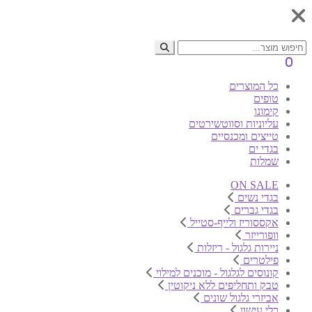
0
כל המוצרים
טופים
קימונו
עליוניות וסווטשירטים
טייצים ומכנסיים
בגדי ים
שמלות
ON SALE
בגדי נשים
בגדי גברים
אקססוריז ולייף-סטייל
וופורייזר
ניירות גלגול - ריזלות
פילטרים
קונוסים לגלגול - מוכנים למילוי
טבק ותחליפים ללא ניקוטין
אביזרי גלגול שונים
כלי עישון