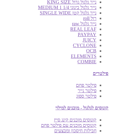
נייר גלגול גדול KING SIZE
נייר גלגול בינוני MEDIUM 1 1/4
נייר גלגול קטן SINGLE WIDE
רול roll
נייר גלגול raw
REAL LEAF
PAYPAY
JUICY
CYCLONE
OCB
ELEMENTS
COMBIE
פילטרים
פילטר פחם
פילטר נייר
פילטר ספוג
קונוסים לגלגול - מוכנים למילוי
קונוסים מוכנים קינג סייז
קונוסים מוכנים עם פילטר פחם
חבילות חיסכון ומבצעים