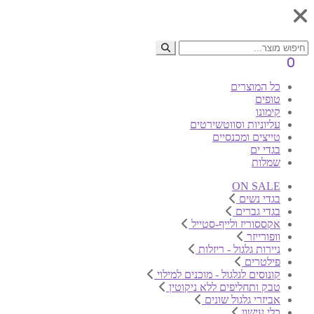
0
כל המוצרים
טופים
קימונו
עליוניות וסווטשירטים
טייצים ומכנסיים
בגדי ים
שמלות
ON SALE
בגדי נשים
בגדי גברים
אקססוריז ולייף-סטייל
וופורייזר
ניירות גלגול - ריזלות
פילטרים
קונוסים לגלגול - מוכנים למילוי
טבק ותחליפים ללא ניקוטין
אביזרי גלגול שונים
כלי עישון