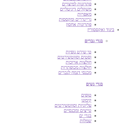
פתרונות למיצויים
משקלים דיגיטליים
מאפרות
גריינדרים ומקססות
פתרונות אחסון
ביגוד ואקססוריז
בגדי גברים
טי שירט גופיות
וסטים וסווטשירטים
חולצות ארוכות
חולצות מכופתרות
מכנסי דגמח לגברים
בגדי נשים
טופים
קימונו
עליוניות וסווטשירטים
טייצים ומכנסיים
בגדי ים
שמלות