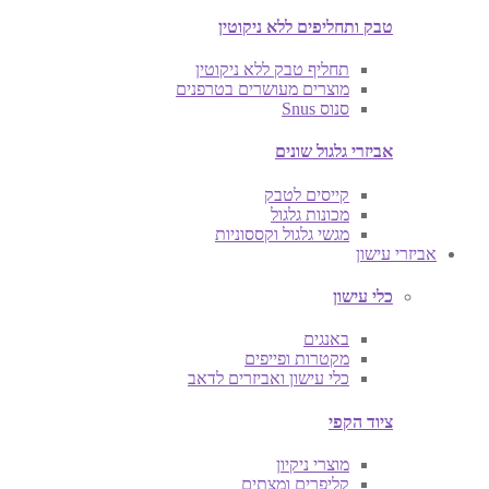
טבק ותחליפים ללא ניקוטין
תחליף טבק ללא ניקוטין
מוצרים מעושרים בטרפנים
סנוס Snus
אביזרי גלגול שונים
קייסים לטבק
מכונות גלגול
מגשי גלגול וקססוניות
אביזרי עישון
כלי עישון
באנגים
מקטרות ופייפים
כלי עישון ואביזרים לדאב
ציוד הקפי
מוצרי ניקיון
קליפרים ומצתים