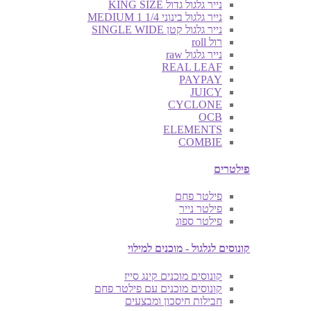
נייר גלגול גדול KING SIZE
נייר גלגול בינוני MEDIUM 1 1/4
נייר גלגול קטן SINGLE WIDE
רול roll
נייר גלגול raw
REAL LEAF
PAYPAY
JUICY
CYCLONE
OCB
ELEMENTS
COMBIE
פילטרים
פילטר פחם
פילטר נייר
פילטר ספוג
קונוסים לגלגול - מוכנים למילוי
קונוסים מוכנים קינג סייז
קונוסים מוכנים עם פילטר פחם
חבילות חיסכון ומבצעים