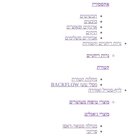
אקססוריז
תכשיטים
כובעים
ארנקים ופאוצ'ים
תיקים
אביזרים משלימים
נרות ריחניים וקטורות
נרות ריחניים
קטורת
מקלות קטורת
מפלי עשן BACKFLOW
לייף-סטייל ואווירה
מוצרי טיפוח מעושרים
מוצרי ג׳אגלינג
מנדלה סטאר-דאפו
פריזבי