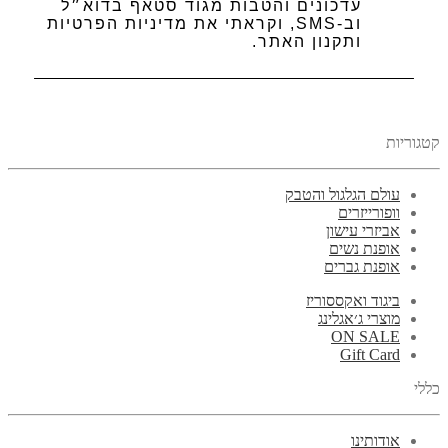
עדכונים והטבות מגוד סטאף בדוא״ל
וב-SMS, וקראתי את מדיניות הפרטיות
ותקנון האתר.
קטגוריות
עולם הגלגול והטבק
וופורייזרים
אביזרי עישון
אופנת נשים
אופנת גברים
ביגוד ואקססוריז
מוצרי ג׳אגלינג
ON SALE
Gift Card
כללי
אודותינו