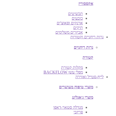
אקססוריז
תכשיטים
כובעים
ארנקים ופאוצ'ים
תיקים
אביזרים משלימים
נרות ריחניים וקטורות
נרות ריחניים
קטורת
מקלות קטורת
מפלי עשן BACKFLOW
לייף-סטייל ואווירה
מוצרי טיפוח מעושרים
מוצרי ג׳אגלינג
מנדלה סטאר-דאפו
פריזבי