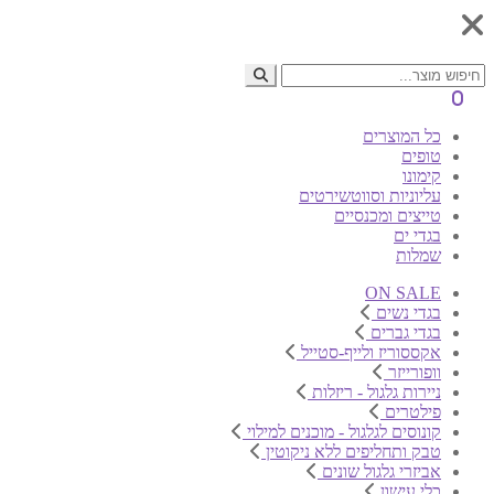
0
כל המוצרים
טופים
קימונו
עליוניות וסווטשירטים
טייצים ומכנסיים
בגדי ים
שמלות
ON SALE
בגדי נשים
בגדי גברים
אקססוריז ולייף-סטייל
וופורייזר
ניירות גלגול - ריזלות
פילטרים
קונוסים לגלגול - מוכנים למילוי
טבק ותחליפים ללא ניקוטין
אביזרי גלגול שונים
כלי עישון