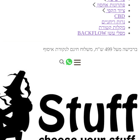
פתרונות אחסון
ציוד הקפי
CBD
נרות ריחניים
מקלות קטורת
מפלי עשן BACKFLOW
ברכישה מעל 499 ש"ח, משלוח חינם לנקודת איסוף