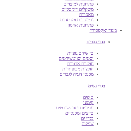
פתרונות למיצויים
משקלים דיגיטליים
מאפרות
גריינדרים ומקססות
פתרונות אחסון
ביגוד ואקססוריז
בגדי גברים
טי שירט גופיות
וסטים וסווטשירטים
חולצות ארוכות
חולצות מכופתרות
מכנסי דגמח לגברים
בגדי נשים
טופים
קימונו
עליוניות וסווטשירטים
טייצים ומכנסיים
בגדי ים
שמלות