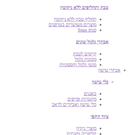
טבק ותחליפים ללא ניקוטין
תחליף טבק ללא ניקוטין
מוצרים מעושרים בטרפנים
סנוס Snus
אביזרי גלגול שונים
קייסים לטבק
מכונות גלגול
מגשי גלגול וקססוניות
אביזרי עישון
כלי עישון
באנגים
מקטרות ופייפים
כלי עישון ואביזרים לדאב
ציוד הקפי
מוצרי ניקיון
קליפרים ומצתים