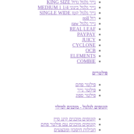
נייר גלגול גדול KING SIZE
נייר גלגול בינוני MEDIUM 1 1/4
נייר גלגול קטן SINGLE WIDE
רול roll
נייר גלגול raw
REAL LEAF
PAYPAY
JUICY
CYCLONE
OCB
ELEMENTS
COMBIE
פילטרים
פילטר פחם
פילטר נייר
פילטר ספוג
קונוסים לגלגול - מוכנים למילוי
קונוסים מוכנים קינג סייז
קונוסים מוכנים עם פילטר פחם
חבילות חיסכון ומבצעים