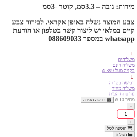
מידות: גובה – 3.3סמ, קוטר -3סמ
צבע המוצר נשלח באופן אקראי. לבירור צבע
קיים במלאי יש ליצור קשר בטלפון או הודעת
whatsapp במספר 088609033
משלוחים
משלוח חינם
בקניה מעל 399 ₪
רכישה בטוחה
משלוח מהיר
עד פתח הבית
מחיר
10
₪
רכישה מהירה
−
כמות
של
+
קופסת
אחסון
הוספה לסל
squeeze
תשלום