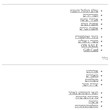
עולם הגלגול והטבק
וופורייזרים
אביזרי עישון
אופנת נשים
אופנת גברים
ביגוד ואקססוריז
מוצרי ג׳אגלינג
ON SALE
Gift Card
כללי
אודותינו
מאמרים
משלוחים
יצירת קשר
תנאי השימוש באתר
מדיניות פרטיות
נגישות
החלפות/החזרות