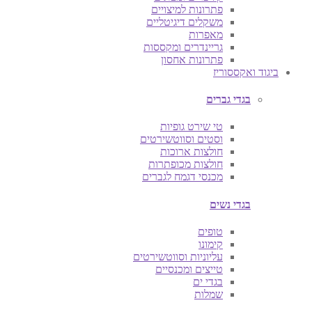
פתרונות למיצויים
משקלים דיגיטליים
מאפרות
גריינדרים ומקססות
פתרונות אחסון
ביגוד ואקססוריז
בגדי גברים
טי שירט גופיות
וסטים וסווטשירטים
חולצות ארוכות
חולצות מכופתרות
מכנסי דגמח לגברים
בגדי נשים
טופים
קימונו
עליוניות וסווטשירטים
טייצים ומכנסיים
בגדי ים
שמלות