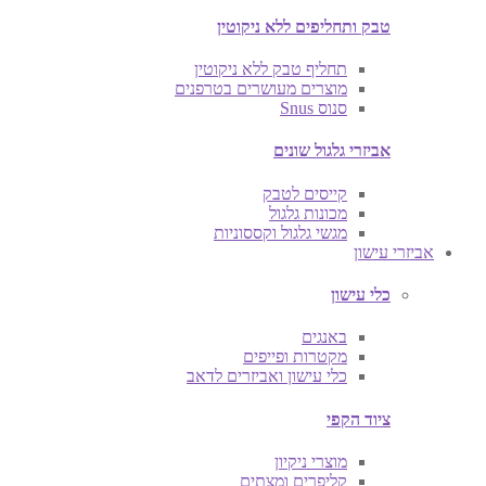
טבק ותחליפים ללא ניקוטין
תחליף טבק ללא ניקוטין
מוצרים מעושרים בטרפנים
סנוס Snus
אביזרי גלגול שונים
קייסים לטבק
מכונות גלגול
מגשי גלגול וקססוניות
אביזרי עישון
כלי עישון
באנגים
מקטרות ופייפים
כלי עישון ואביזרים לדאב
ציוד הקפי
מוצרי ניקיון
קליפרים ומצתים