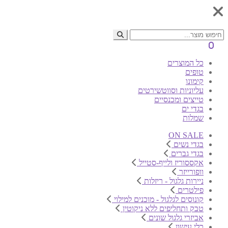
0
כל המוצרים
טופים
קימונו
עליוניות וסווטשירטים
טייצים ומכנסיים
בגדי ים
שמלות
ON SALE
בגדי נשים
בגדי גברים
אקססוריז ולייף-סטייל
וופורייזר
ניירות גלגול - ריזלות
פילטרים
קונוסים לגלגול - מוכנים למילוי
טבק ותחליפים ללא ניקוטין
אביזרי גלגול שונים
כלי עישון