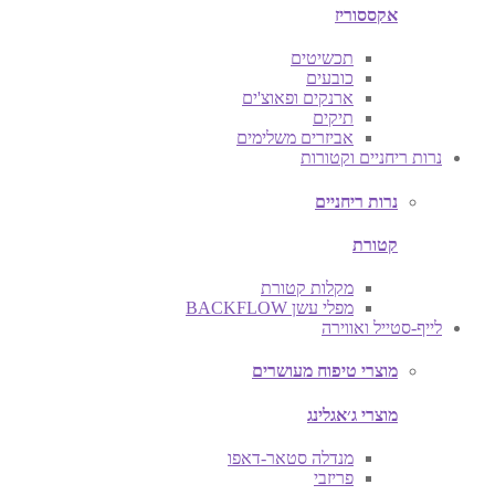
אקססוריז
תכשיטים
כובעים
ארנקים ופאוצ'ים
תיקים
אביזרים משלימים
נרות ריחניים וקטורות
נרות ריחניים
קטורת
מקלות קטורת
מפלי עשן BACKFLOW
לייף-סטייל ואווירה
מוצרי טיפוח מעושרים
מוצרי ג׳אגלינג
מנדלה סטאר-דאפו
פריזבי