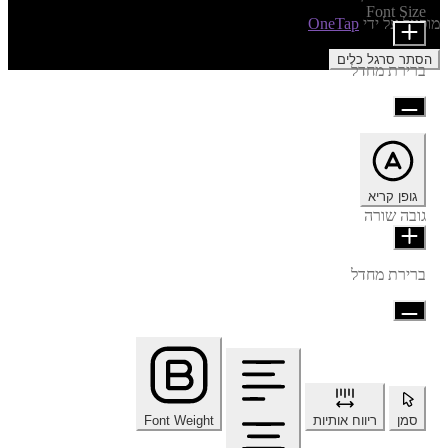
Font Size
מופעל על ידי
OneTap
הסתר סרגל כלים
ברירת מחדל
גופן קריא
גובה שורה
ברירת מחדל
סמן
ריווח אותיות
Font Weight