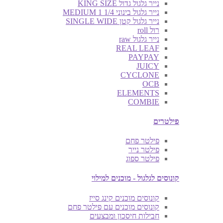
נייר גלגול גדול KING SIZE
נייר גלגול בינוני MEDIUM 1 1/4
נייר גלגול קטן SINGLE WIDE
רול roll
נייר גלגול raw
REAL LEAF
PAYPAY
JUICY
CYCLONE
OCB
ELEMENTS
COMBIE
פילטרים
פילטר פחם
פילטר נייר
פילטר ספוג
קונוסים לגלגול - מוכנים למילוי
קונוסים מוכנים קינג סייז
קונוסים מוכנים עם פילטר פחם
חבילות חיסכון ומבצעים