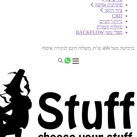
פתרונות אחסון
ציוד הקפי
CBD
נרות ריחניים
מקלות קטורת
מפלי עשן BACKFLOW
ברכישה מעל 499 ש"ח, משלוח חינם לנקודת איסוף