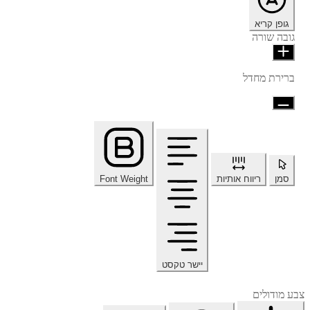
גופן קריא
גובה שורה
ברירת מחדל
סמן
ריווח אותיות
Font Weight
יישר טקסט
צבע מודולים