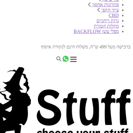
פתרונות אחסון
ציוד הקפי
CBD
נרות ריחניים
מקלות קטורת
מפלי עשן BACKFLOW
ברכישה מעל 499 ש"ח, משלוח חינם לנקודת איסוף