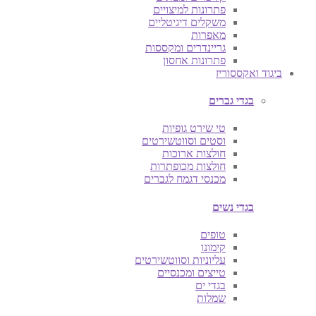
פתרונות למיצויים
משקלים דיגיטליים
מאפרות
גריינדרים ומקססות
פתרונות אחסון
ביגוד ואקססוריז
בגדי גברים
טי שירט גופיות
וסטים וסווטשירטים
חולצות ארוכות
חולצות מכופתרות
מכנסי דגמח לגברים
בגדי נשים
טופים
קימונו
עליוניות וסווטשירטים
טייצים ומכנסיים
בגדי ים
שמלות