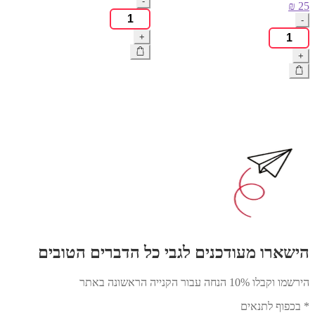
-
₪
25
כמות
-
של
כמות
+
הקססונית
של
-
+
קופסת
דף
אחסון
מתקפל
מתכת
גרין
עם
קלאוד
מכסה
מגש
Vsyndicate
הישארו מעודכנים לגבי כל הדברים הטובים
הירשמו וקבלו 10% הנחה עבור הקנייה הראשונה באתר
* בכפוף לתנאים