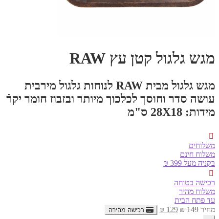
מגש גלגול קטן עץ RAW
מגש גלגול מבית RAW לנוחות גלגול מירבית
עושה סדר וחוסך לכלכוך מיותר ובזבוז חומר יקרֿ
מידות: 28X18 ס"מ
משלוחים
משלוח חינם
בקניה מעל 399 ₪
רכישה בטוחה
משלוח מהיר
עד פתח הבית
המחיר
המחיר
מחיר
149
₪
129
₪
רכישה מהירה
המקורי
הנוכחי