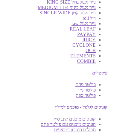
נייר גלגול גדול KING SIZE
נייר גלגול בינוני MEDIUM 1 1/4
נייר גלגול קטן SINGLE WIDE
רול roll
נייר גלגול raw
REAL LEAF
PAYPAY
JUICY
CYCLONE
OCB
ELEMENTS
COMBIE
פילטרים
פילטר פחם
פילטר נייר
פילטר ספוג
קונוסים לגלגול - מוכנים למילוי
קונוסים מוכנים קינג סייז
קונוסים מוכנים עם פילטר פחם
חבילות חיסכון ומבצעים