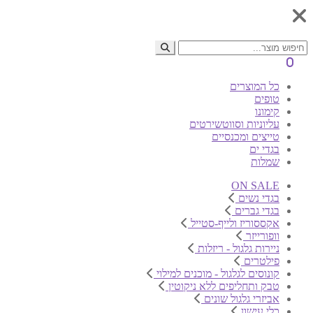
0
כל המוצרים
טופים
קימונו
עליוניות וסווטשירטים
טייצים ומכנסיים
בגדי ים
שמלות
ON SALE
בגדי נשים
בגדי גברים
אקססוריז ולייף-סטייל
וופורייזר
ניירות גלגול - ריזלות
פילטרים
קונוסים לגלגול - מוכנים למילוי
טבק ותחליפים ללא ניקוטין
אביזרי גלגול שונים
כלי עישון