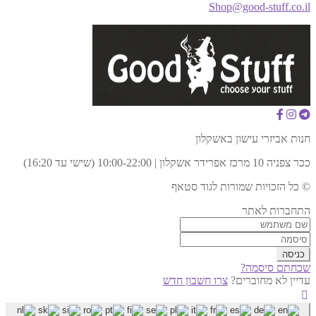
Shop@good-stuff.co.il
חנות אביזרי עישון באשקלון
ככר צפניה 10 מרכז אפרידר אשקלון | 10:00-22:00 (שישי עד 16:20)
© כל הזכויות שמורות לגוד סטאף
התחברות לאתר
שכחתם סיסמה?
עדיין לא מחוברים?
צרו חשבון חדש