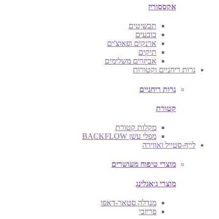
אקססוריז
תכשיטים
כובעים
ארנקים ופאוצ'ים
תיקים
אביזרים משלימים
נרות ריחניים וקטורות
נרות ריחניים
קטורת
מקלות קטורת
מפלי עשן BACKFLOW
לייף-סטייל ואווירה
מוצרי טיפוח מעושרים
מוצרי ג׳אגלינג
מנדלה סטאר-דאפו
פריזבי