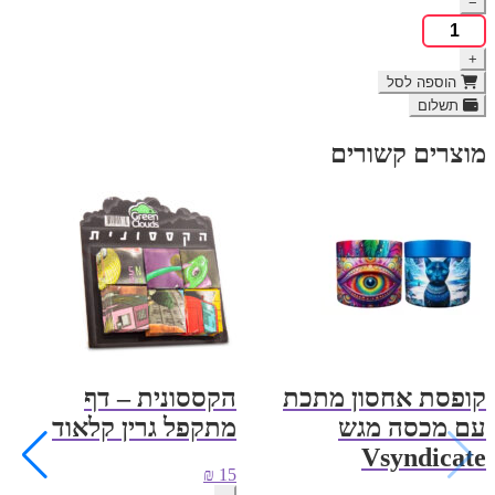
−
היה:
הוא:
כמות
₪ 129.
₪ 149.
של
+
מגש
גלגול
הוספה לסל
קטן
תשלום
עץ
RAW
מוצרים קשורים
קופסת אחסון מתכת
הקססונית – דף
עם מכסה מגש
מתקפל גרין קלאוד
Vsyndicate
₪
15