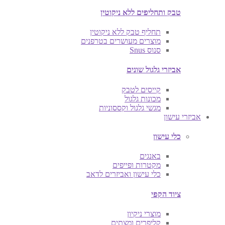
טבק ותחליפים ללא ניקוטין
תחליף טבק ללא ניקוטין
מוצרים מעושרים בטרפנים
סנוס Snus
אביזרי גלגול שונים
קייסים לטבק
מכונות גלגול
מגשי גלגול וקססוניות
אביזרי עישון
כלי עישון
באנגים
מקטרות ופייפים
כלי עישון ואביזרים לדאב
ציוד הקפי
מוצרי ניקיון
קליפרים ומצתים