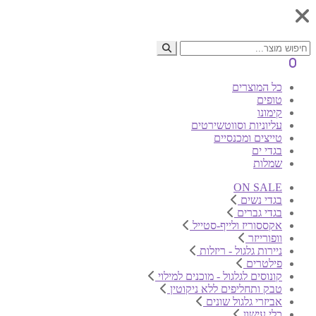
0
כל המוצרים
טופים
קימונו
עליוניות וסווטשירטים
טייצים ומכנסיים
בגדי ים
שמלות
ON SALE
בגדי נשים
בגדי גברים
אקססוריז ולייף-סטייל
וופורייזר
ניירות גלגול - ריזלות
פילטרים
קונוסים לגלגול - מוכנים למילוי
טבק ותחליפים ללא ניקוטין
אביזרי גלגול שונים
כלי עישון