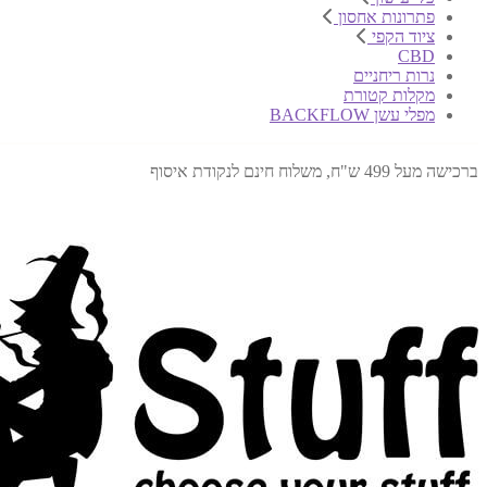
פתרונות אחסון
ציוד הקפי
CBD
נרות ריחניים
מקלות קטורת
מפלי עשן BACKFLOW
ברכישה מעל 499 ש"ח, משלוח חינם לנקודת איסוף