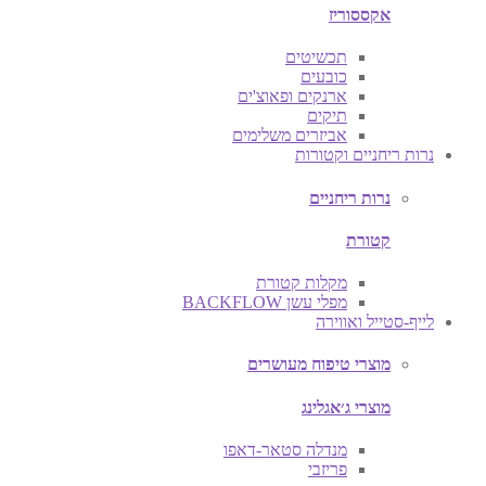
אקססוריז
תכשיטים
כובעים
ארנקים ופאוצ'ים
תיקים
אביזרים משלימים
נרות ריחניים וקטורות
נרות ריחניים
קטורת
מקלות קטורת
מפלי עשן BACKFLOW
לייף-סטייל ואווירה
מוצרי טיפוח מעושרים
מוצרי ג׳אגלינג
מנדלה סטאר-דאפו
פריזבי