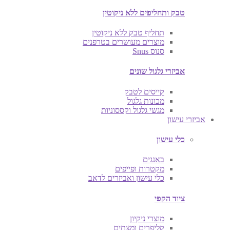
טבק ותחליפים ללא ניקוטין
תחליף טבק ללא ניקוטין
מוצרים מעושרים בטרפנים
סנוס Snus
אביזרי גלגול שונים
קייסים לטבק
מכונות גלגול
מגשי גלגול וקססוניות
אביזרי עישון
כלי עישון
באנגים
מקטרות ופייפים
כלי עישון ואביזרים לדאב
ציוד הקפי
מוצרי ניקיון
קליפרים ומצתים