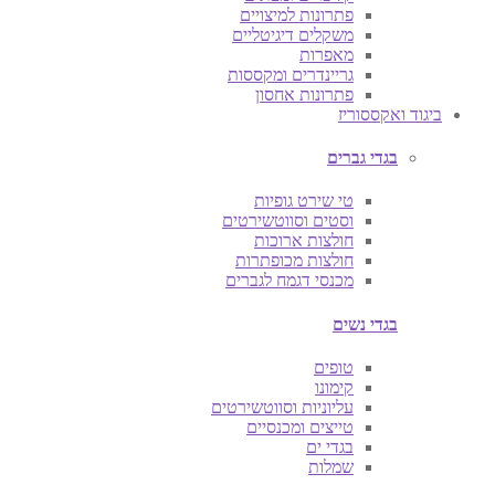
פתרונות למיצויים
משקלים דיגיטליים
מאפרות
גריינדרים ומקססות
פתרונות אחסון
ביגוד ואקססוריז
בגדי גברים
טי שירט גופיות
וסטים וסווטשירטים
חולצות ארוכות
חולצות מכופתרות
מכנסי דגמח לגברים
בגדי נשים
טופים
קימונו
עליוניות וסווטשירטים
טייצים ומכנסיים
בגדי ים
שמלות