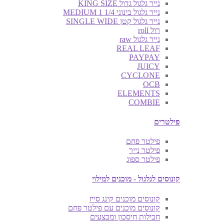
נייר גלגול גדול KING SIZE
נייר גלגול בינוני MEDIUM 1 1/4
נייר גלגול קטן SINGLE WIDE
רול roll
נייר גלגול raw
REAL LEAF
PAYPAY
JUICY
CYCLONE
OCB
ELEMENTS
COMBIE
פילטרים
פילטר פחם
פילטר נייר
פילטר ספוג
קונוסים לגלגול - מוכנים למילוי
קונוסים מוכנים קינג סייז
קונוסים מוכנים עם פילטר פחם
חבילות חיסכון ומבצעים