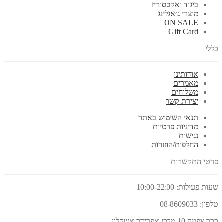
ביגוד ואקססוריז
מוצרי ג׳אגלינג
ON SALE
Gift Card
כללי
אודותינו
מאמרים
משלוחים
יצירת קשר
תנאי השימוש באתר
מדיניות פרטיות
נגישות
החלפות/החזרות
פרטי התקשרות
שעות פעילות:
10:00-22:00
טלפון:
08-8609033
ככר צפניה 10 מרכז אפרידר אשקלון