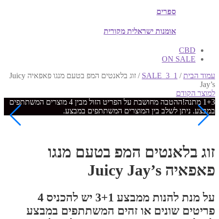
ספרים
אומנות ישראלית מקורית
CBD
ON SALE
עמוד הבית
/
SALE_3_1
/
זוג בלאנטים המפ בטעם מנגו פאפאיה Juicy
Jay’s
למוצר הקודם
1+3 מתנה
!
ההטבה מחושבת על הפריט הזול מבין 4 מוצרים המשתתפים
במבצע. ניתן לשלב בין המוצרים המשתתפים במבצע.
זוג בלאנטים המפ בטעם מנגו
פאפאיה Juicy Jay’s
על מנת להנות ממבצע 3+1 יש להכניס 4
פריטים שונים או זהים המשתתפים במבצע