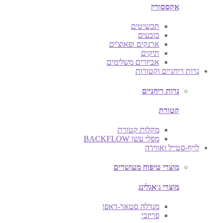
אקססוריז
תכשיטים
כובעים
ארנקים ופאוצ'ים
תיקים
אביזרים משלימים
נרות ריחניים וקטורות
נרות ריחניים
קטורת
מקלות קטורת
מפלי עשן BACKFLOW
לייף-סטייל ואווירה
מוצרי טיפוח מעושרים
מוצרי ג׳אגלינג
מנדלה סטאר-דאפו
פריזבי