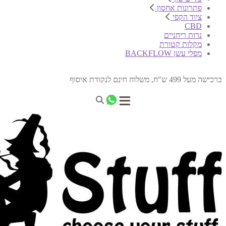
פתרונות אחסון
ציוד הקפי
CBD
נרות ריחניים
מקלות קטורת
מפלי עשן BACKFLOW
ברכישה מעל 499 ש"ח, משלוח חינם לנקודת איסוף