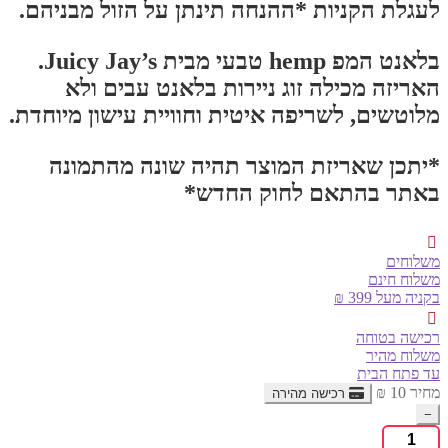
לעגלת הקניות *ההנחה תינתן על הזול מבניהם.
בלאנט המפ hemp טבעי מבית Juicy Jay’s.
האריזה מכילה זוג ניירות בלאנט עבים ולא
מלוטשים, לשריפה איטית וחוויית עישון מיוחדת.
*יתכן שאריזת המוצר תהיה שונה מהתמונה
באתר בהתאם לחוק החדש*
משלוחים
משלוח חינם
בקניה מעל 399 ₪
רכישה בטוחה
משלוח מהיר
עד פתח הבית
מחיר
10
₪
רכישה מהירה
−
כמות