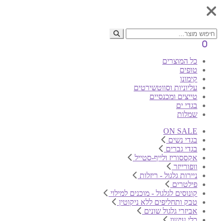
0
כל המוצרים
טופים
קימונו
עליוניות וסווטשירטים
טייצים ומכנסיים
בגדי ים
שמלות
ON SALE
בגדי נשים
בגדי גברים
אקססוריז ולייף-סטייל
וופורייזר
ניירות גלגול - ריזלות
פילטרים
קונוסים לגלגול - מוכנים למילוי
טבק ותחליפים ללא ניקוטין
אביזרי גלגול שונים
כלי עישון