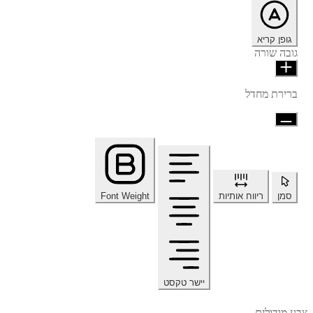
גופן קריא
גובה שורה
ברירת מחדל
סמן
ריווח אותיות
Font Weight
יישר טקסט
צבע מודולים