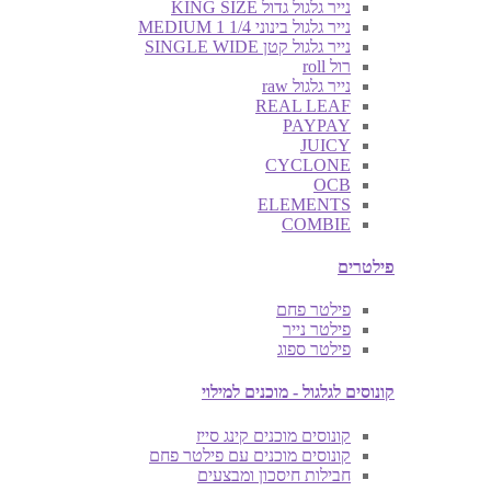
נייר גלגול גדול KING SIZE
נייר גלגול בינוני MEDIUM 1 1/4
נייר גלגול קטן SINGLE WIDE
רול roll
נייר גלגול raw
REAL LEAF
PAYPAY
JUICY
CYCLONE
OCB
ELEMENTS
COMBIE
פילטרים
פילטר פחם
פילטר נייר
פילטר ספוג
קונוסים לגלגול - מוכנים למילוי
קונוסים מוכנים קינג סייז
קונוסים מוכנים עם פילטר פחם
חבילות חיסכון ומבצעים