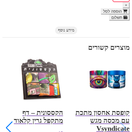
של
+
זוג
בלאנטים
הוספה לסל
המפ
תשלום
בטעם
מנגו
מידע נוסף
פאפאיה
Juicy
Jay’s
מוצרים קשורים
קופסת אחסון מתכת
הקססונית – דף
עם מכסה מגש
מתקפל גרין קלאוד
Vsyndicate