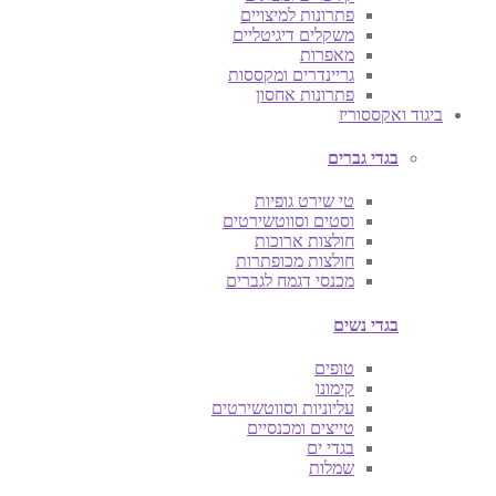
פתרונות למיצויים
משקלים דיגיטליים
מאפרות
גריינדרים ומקססות
פתרונות אחסון
ביגוד ואקססוריז
בגדי גברים
טי שירט גופיות
וסטים וסווטשירטים
חולצות ארוכות
חולצות מכופתרות
מכנסי דגמח לגברים
בגדי נשים
טופים
קימונו
עליוניות וסווטשירטים
טייצים ומכנסיים
בגדי ים
שמלות