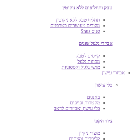
טבק ותחליפים ללא ניקוטין
תחליף טבק ללא ניקוטין
מוצרים מעושרים בטרפנים
סנוס Snus
אביזרי גלגול שונים
קייסים לטבק
מכונות גלגול
מגשי גלגול וקססוניות
אביזרי עישון
כלי עישון
באנגים
מקטרות ופייפים
כלי עישון ואביזרים לדאב
ציוד הקפי
מוצרי ניקיון
קליפרים ומצתים