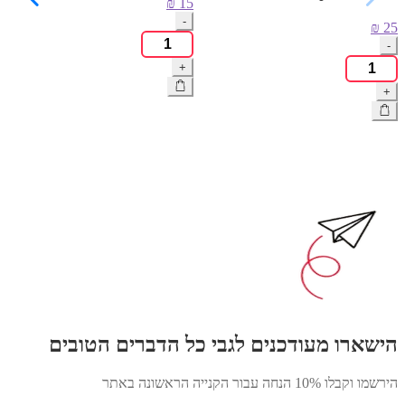
₪
15
-
₪
25
כמות
-
של
כמות
+
הקססונית
של
-
+
קופסת
דף
אחסון
מתקפל
מתכת
גרין
עם
קלאוד
מכסה
מגש
Vsyndicate
הישארו מעודכנים לגבי כל הדברים הטובים
הירשמו וקבלו 10% הנחה עבור הקנייה הראשונה באתר