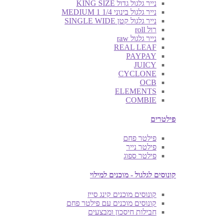
נייר גלגול גדול KING SIZE
נייר גלגול בינוני MEDIUM 1 1/4
נייר גלגול קטן SINGLE WIDE
רול roll
נייר גלגול raw
REAL LEAF
PAYPAY
JUICY
CYCLONE
OCB
ELEMENTS
COMBIE
פילטרים
פילטר פחם
פילטר נייר
פילטר ספוג
קונוסים לגלגול - מוכנים למילוי
קונוסים מוכנים קינג סייז
קונוסים מוכנים עם פילטר פחם
חבילות חיסכון ומבצעים