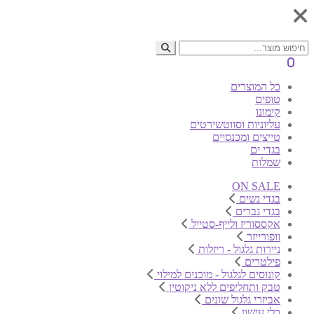
0
כל המוצרים
טופים
קימונו
עליוניות וסווטשירטים
טייצים ומכנסיים
בגדי ים
שמלות
ON SALE
בגדי נשים
בגדי גברים
אקססוריז ולייף-סטייל
וופורייזר
ניירות גלגול - ריזלות
פילטרים
קונוסים לגלגול - מוכנים למילוי
טבק ותחליפים ללא ניקוטין
אביזרי גלגול שונים
כלי עישון