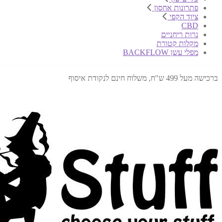
פתרונות אחסון
ציוד הקפי
CBD
נרות ריחניים
מקלות קטורת
מפלי עשן BACKFLOW
ברכישה מעל 499 ש"ח, משלוח חינם לנקודת איסוף