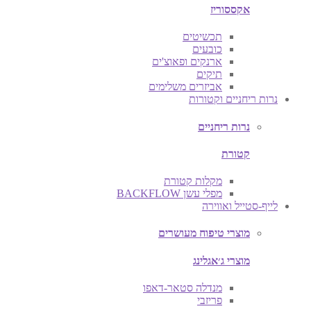
אקססוריז
תכשיטים
כובעים
ארנקים ופאוצ'ים
תיקים
אביזרים משלימים
נרות ריחניים וקטורות
נרות ריחניים
קטורת
מקלות קטורת
מפלי עשן BACKFLOW
לייף-סטייל ואווירה
מוצרי טיפוח מעושרים
מוצרי ג׳אגלינג
מנדלה סטאר-דאפו
פריזבי