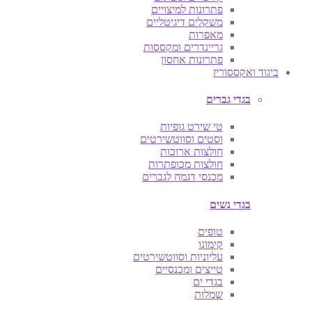
פתרונות למיצויים
משקלים דיגיטליים
מאפרות
גריינדרים ומקססות
פתרונות אחסון
ביגוד ואקססוריז
בגדי גברים
טי שירט גופיות
וסטים וסווטשירטים
חולצות ארוכות
חולצות מכופתרות
מכנסי דגמח לגברים
בגדי נשים
טופים
קימונו
עליוניות וסווטשירטים
טייצים ומכנסיים
בגדי ים
שמלות