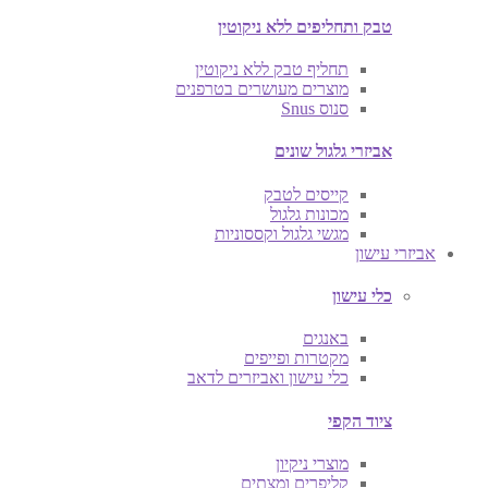
טבק ותחליפים ללא ניקוטין
תחליף טבק ללא ניקוטין
מוצרים מעושרים בטרפנים
סנוס Snus
אביזרי גלגול שונים
קייסים לטבק
מכונות גלגול
מגשי גלגול וקססוניות
אביזרי עישון
כלי עישון
באנגים
מקטרות ופייפים
כלי עישון ואביזרים לדאב
ציוד הקפי
מוצרי ניקיון
קליפרים ומצתים