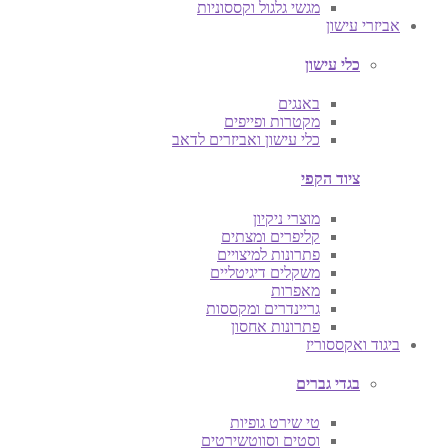
מגשי גלגול וקססוניות
אביזרי עישון
כלי עישון
באנגים
מקטרות ופייפים
כלי עישון ואביזרים לדאב
ציוד הקפי
מוצרי ניקיון
קליפרים ומצתים
פתרונות למיצויים
משקלים דיגיטליים
מאפרות
גריינדרים ומקססות
פתרונות אחסון
ביגוד ואקססוריז
בגדי גברים
טי שירט גופיות
וסטים וסווטשירטים