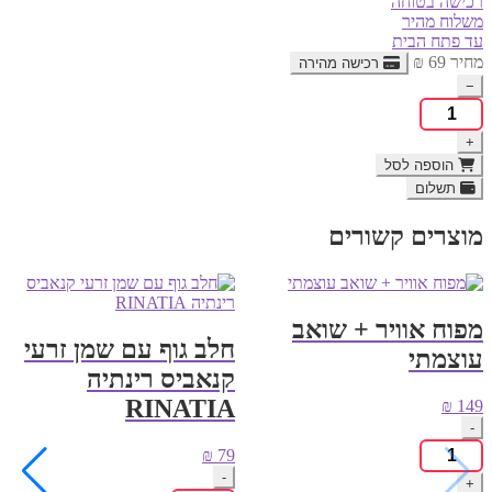
רכישה בטוחה
משלוח מהיר
עד פתח הבית
מחיר
69
₪
רכישה מהירה
−
כמות
של
+
דודא
Dooda
הוספה לסל
משחק
תשלום
קלפים
מוצרים קשורים
מפוח אוויר + שואב
חלב גוף עם שמן זרעי
עוצמתי
קנאביס רינתיה
RINATIA
₪
149
-
כמות
₪
79
של
-
+
מפוח