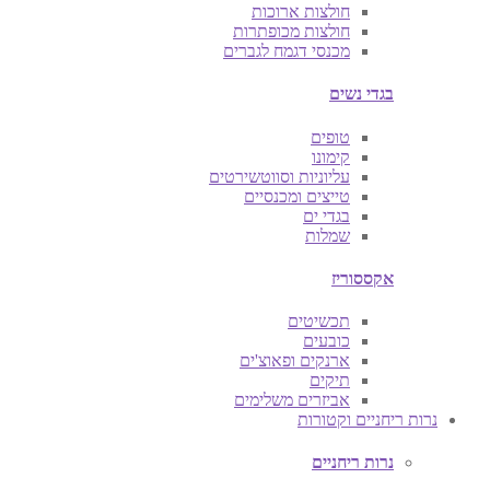
חולצות ארוכות
חולצות מכופתרות
מכנסי דגמח לגברים
בגדי נשים
טופים
קימונו
עליוניות וסווטשירטים
טייצים ומכנסיים
בגדי ים
שמלות
אקססוריז
תכשיטים
כובעים
ארנקים ופאוצ'ים
תיקים
אביזרים משלימים
נרות ריחניים וקטורות
נרות ריחניים