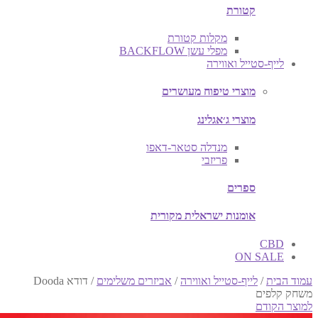
קטורת
מקלות קטורת
מפלי עשן BACKFLOW
לייף-סטייל ואווירה
מוצרי טיפוח מעושרים
מוצרי ג׳אגלינג
מנדלה סטאר-דאפו
פריזבי
ספרים
אומנות ישראלית מקורית
CBD
ON SALE
עמוד הבית
/
לייף-סטייל ואווירה
/
אביזרים משלימים
/
דודא Dooda
משחק קלפים
למוצר הקודם