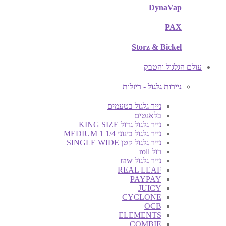
DynaVap
PAX
Storz & Bickel
עולם הגלגול והטבק
ניירות גלגול - ריזלות
נייר גלגול בטעמים
בלאנטים
נייר גלגול גדול KING SIZE
נייר גלגול בינוני MEDIUM 1 1/4
נייר גלגול קטן SINGLE WIDE
רול roll
נייר גלגול raw
REAL LEAF
PAYPAY
JUICY
CYCLONE
OCB
ELEMENTS
COMBIE