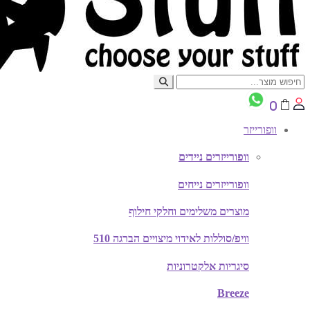
0
וופורייזר
וופורייזרים ניידים
וופורייזרים נייחים
מוצרים משלימים וחלקי חילוף
וויפ/סוללות לאידוי מיצויים הברגה 510
סיגריות אלקטרוניות
Breeze