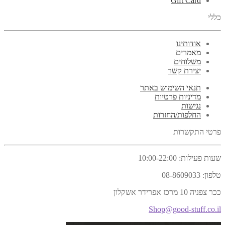
Gift Card
כללי
אודותינו
מאמרים
משלוחים
יצירת קשר
תנאי השימוש באתר
מדיניות פרטיות
נגישות
החלפות/החזרות
פרטי התקשרות
שעות פעילות:
10:00-22:00
טלפון:
08-8609033
ככר צפניה 10 מרכז אפרידר אשקלון
Shop@good-stuff.co.il