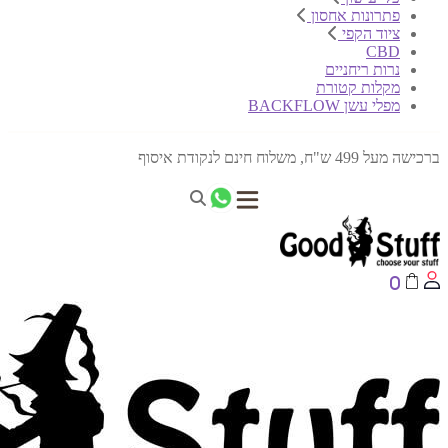
פתרונות אחסון
ציוד הקפי
CBD
נרות ריחניים
מקלות קטורת
מפלי עשן BACKFLOW
ברכישה מעל 499 ש"ח, משלוח חינם לנקודת איסוף
0