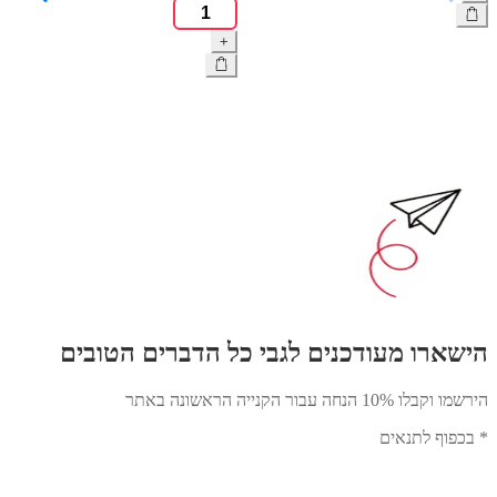
כמות
אוויר
של
+
+
חלב
שואב
גוף
עוצמתי
עם
שמן
זרעי
קנאביס
רינתיה
RINATIA
הישארו מעודכנים לגבי כל הדברים הטובים
הירשמו וקבלו 10% הנחה עבור הקנייה הראשונה באתר
* בכפוף לתנאים