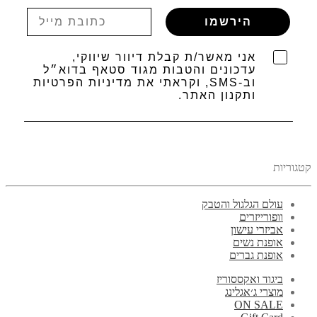
הירשמו
אני מאשר/ת קבלת דיוור שיווקי,
עדכונים והטבות מגוד סטאף בדוא״ל
וב-SMS, וקראתי את מדיניות הפרטיות
ותקנון האתר.
קטגוריות
עולם הגלגול והטבק
וופורייזרים
אביזרי עישון
אופנת נשים
אופנת גברים
ביגוד ואקססוריז
מוצרי ג׳אגלינג
ON SALE