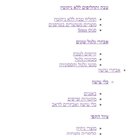
טבק ותחליפים ללא ניקוטין
תחליף טבק ללא ניקוטין
מוצרים מעושרים בטרפנים
סנוס Snus
אביזרי גלגול שונים
קייסים לטבק
מכונות גלגול
מגשי גלגול וקססוניות
אביזרי עישון
כלי עישון
באנגים
מקטרות ופייפים
כלי עישון ואביזרים לדאב
ציוד הקפי
מוצרי ניקיון
קליפרים ומצתים