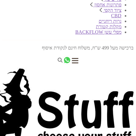
פתרונות אחסון
ציוד הקפי
CBD
נרות ריחניים
מקלות קטורת
מפלי עשן BACKFLOW
ברכישה מעל 499 ש"ח, משלוח חינם לנקודת איסוף