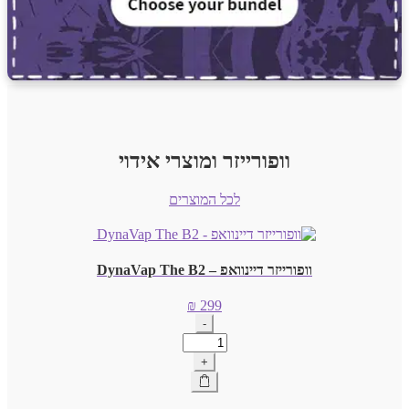
וופורייזר ומוצרי אידוי
לכל המוצרים
וופורייזר דיינוואפ – DynaVap The B2
₪
299
-
כמות
של
+
וופורייזר
דיינוואפ
-