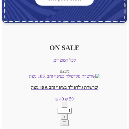
ON SALE
לכל המוצרים
מבצע
שרשרת גולדפילד בציפוי זהב 18K נוצה
המחיר
המחיר
₪
49
₪
59
המקורי
הנוכחי
-
היה:
הוא:
כמות
₪ 49.
₪ 59.
של
+
שרשרת
גולדפילד