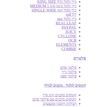
נייר גלגול גדול KING SIZE
נייר גלגול בינוני MEDIUM 1 1/4
נייר גלגול קטן SINGLE WIDE
רול roll
נייר גלגול raw
REAL LEAF
PAYPAY
JUICY
CYCLONE
OCB
ELEMENTS
COMBIE
פילטרים
פילטר פחם
פילטר נייר
פילטר ספוג
קונוסים לגלגול - מוכנים למילוי
קונוסים מוכנים קינג סייז
קונוסים מוכנים עם פילטר פחם
חבילות חיסכון ומבצעים