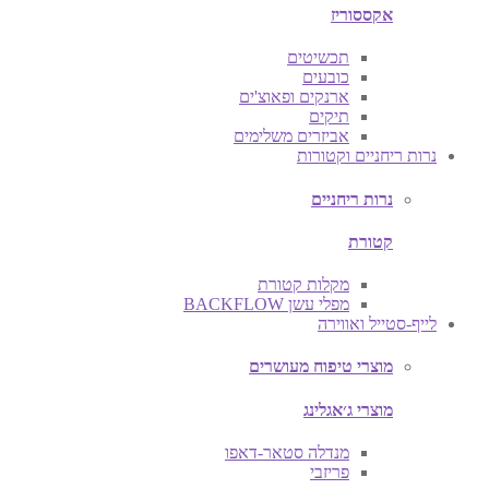
אקססוריז
תכשיטים
כובעים
ארנקים ופאוצ'ים
תיקים
אביזרים משלימים
נרות ריחניים וקטורות
נרות ריחניים
קטורת
מקלות קטורת
מפלי עשן BACKFLOW
לייף-סטייל ואווירה
מוצרי טיפוח מעושרים
מוצרי ג׳אגלינג
מנדלה סטאר-דאפו
פריזבי