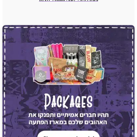
₪
25
-
כמות
של
+
מכונת
גלגול
קטנה
RAW
70mm