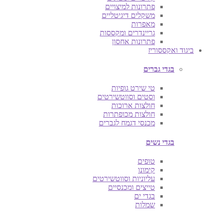
פתרונות למיצויים
משקלים דיגיטליים
מאפרות
גריינדרים ומקססות
פתרונות אחסון
ביגוד ואקססוריז
בגדי גברים
טי שירט גופיות
וסטים וסווטשירטים
חולצות ארוכות
חולצות מכופתרות
מכנסי דגמח לגברים
בגדי נשים
טופים
קימונו
עליוניות וסווטשירטים
טייצים ומכנסיים
בגדי ים
שמלות