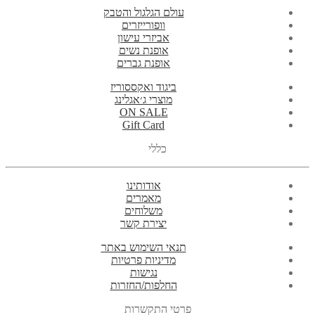
עולם הגלגול והטבק
וופורייזרים
אביזרי עישון
אופנת נשים
אופנת גברים
ביגוד ואקססוריז
מוצרי ג׳אגלינג
ON SALE
Gift Card
כללי
אודותינו
מאמרים
משלוחים
יצירת קשר
תנאי השימוש באתר
מדיניות פרטיות
נגישות
החלפות/החזרות
פרטי התקשרות