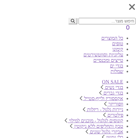
0
כל המוצרים
טופים
קימונו
עליוניות וסווטשירטים
טייצים ומכנסיים
בגדי ים
שמלות
ON SALE
בגדי נשים
בגדי גברים
אקססוריז ולייף-סטייל
וופורייזר
ניירות גלגול - ריזלות
פילטרים
קונוסים לגלגול - מוכנים למילוי
טבק ותחליפים ללא ניקוטין
אביזרי גלגול שונים
כלי עישון