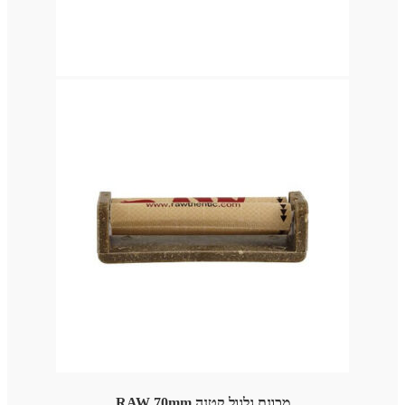
מכונת גלגול קטנה RAW 70mm